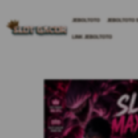
Skip
to
content
JEBOLTOTO
JEBOLTOTO 
LINK JEBOLTOTO
Buka Info Lebih Lanjut