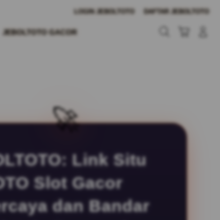
LOGIN JEBOLTOTO
DAFTAR JEBOLTOTO
Cari
Troli
Login/Sign-Up
JEBOLTOTO GACOR
Cari
LTOTO: Link Situ
OTO Slot Gacor
ercaya dan Bandar