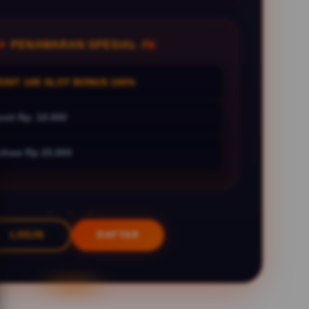
PENAWARAN SPESIAL
SIT 10K SLOT BONUS 100%
sit Rp. 10.000
hdraw Rp 25.000
LOGIN
DAFTAR