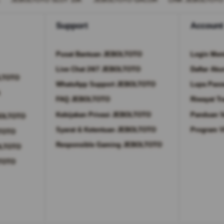
Support
Account
Pusat Bantuan JEBOLTOTO
Login Me
Live Chat 24/7 JEBOLTOTO
Daftar Ak
OLTOTO
WhatsApp Support JEBOLTOTO
Lupa Pas
k
FAQ JEBOLTOTO
Riwayat T
Kebijakan Privasi JEBOLTOTO
Panduan V
BOLTOTO
Syarat & Ketentuan JEBOLTOTO
Program 
LTOTO
Responsible Gaming JEBOLTOTO
OLTOTO
LTOTO