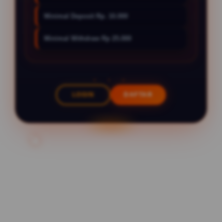
Minimal Deposit Rp. 10.000
Minimal Withdraw Rp 25.000
LOGIN
DAFTAR
Layer Popup Close
JEBOLTOTO: Link Situ
TOTO Slot Gacor Terpercaya
dan Bandar Togel Asia
Terpopuler