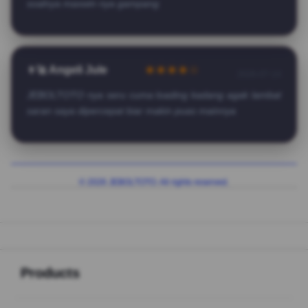
soalnya maxwin nya gampang
Angeli Jule
★★★★☆
2026-07-14
JEBOLTOTO nya seru cuma loading kadang agak lambat
saran saya dipercepat biar makin puas mainnya
© 2026 JEBOLTOTO. All rights reserved.
Buka
Footer Navigation
Products