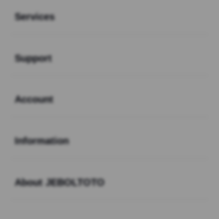
Buka
Services
Buka
Support
Buka
Account
Buka
Information
Buka
About JEBOLTOTO