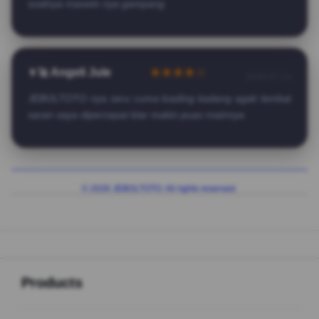
soalnya maxwin nya gampang
Angeli Jule
★★★★☆
2026-07-14
JEBOLTOTO nya seru cuma loading kadang agak lambat
saran saya dipercepat biar makin puas mainnya
© 2026 JEBOLTOTO. All rights reserved.
Buka
Footer Navigation
Products