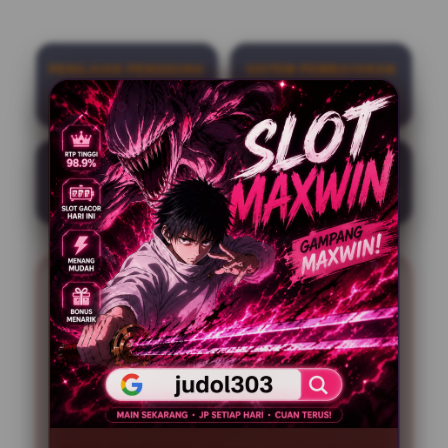
PENILAIAN PENGGUNA
SISTEM PEMBAYARAN
120.123.003
5 Metode
LAYANAN SUPPORT
SISTEM
24/7
Pragmatic Play
JEBOLTOTO
adalah bandar togel Asia terpopuler
dan link situs TOTO slot gacor terpercaya. Kami
menyediakan pasaran togel resmi terlengkap,
game slot online gampang menang, serta
transaksi aman dengan layanan online 24 jam
nonstop setiap hari!