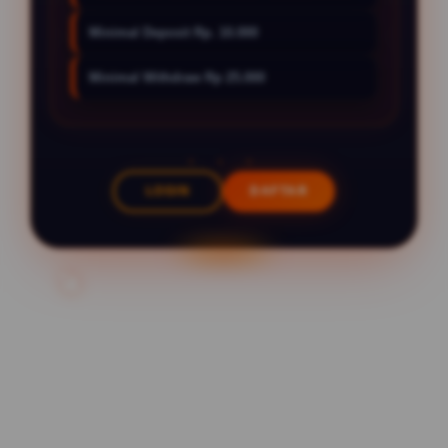
Minimal Deposit Rp. 10.000
Minimal Withdraw Rp 25.000
LOGIN
DAFTAR
Layer Popup Close
JEBOLTOTO: Link Situ
TOTO Slot Gacor Terpercaya
dan Bandar Togel Asia
Terpopuler