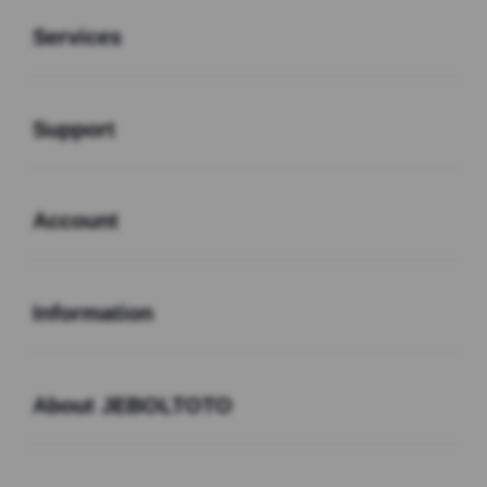
Buka
Services
Buka
Support
Buka
Account
Buka
Information
Buka
About JEBOLTOTO