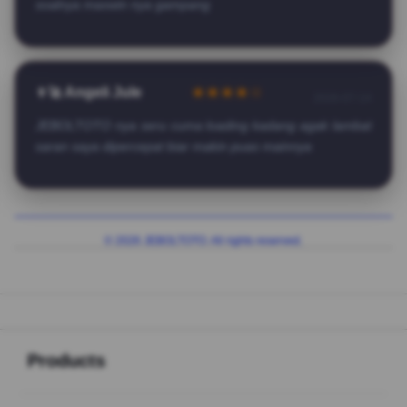
soalnya maxwin nya gampang
Angeli Jule
★★★★☆
2026-07-14
JEBOLTOTO nya seru cuma loading kadang agak lambat
saran saya dipercepat biar makin puas mainnya
© 2026 JEBOLTOTO. All rights reserved.
Buka
Footer Navigation
Products