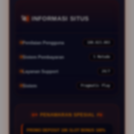
INFORMASI SITUS
Penilaian Pengguna
100.023.003
Sistem Pembayaran
5 Metode
Layanan Support
24/7
Sistem
Pragmatic Play
PENAWARAN SPESIAL
PROMO DEPOSIT 10K SLOT BONUS 100%