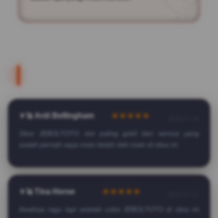
ULASAN TERBARU KOMUNITAS
JEBOLTOTO
Ardi Bellingham
★★★★★
2026-07-18
Situs JEBOLTOTO slot paling gokil dari semua yang
sudah pernah saya main betah dah main di situs ini
Tina Horse
★★★★★
2026-07-12
Awalnya ragu tapi setelah coba JEBOLTOTO di situs ini