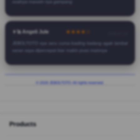
soalnya maxwin nya gampang
Angeli Jule
★★★★☆
2026-07-14
JEBOLTOTO nya seru cuma loading kadang agak lambat
saran saya dipercepat biar makin puas mainnya
© 2026 JEBOLTOTO. All rights reserved.
Buka
Footer Navigation
Products