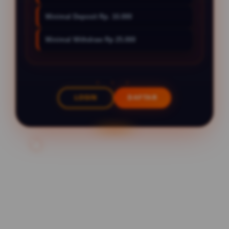
Minimal Deposit Rp. 10.000
Minimal Withdraw Rp 25.000
LOGIN
DAFTAR
Layer Popup Close
JEBOLTOTO: Link Situ
TOTO Slot Gacor Terpercaya
dan Bandar Togel Asia
Terpopuler