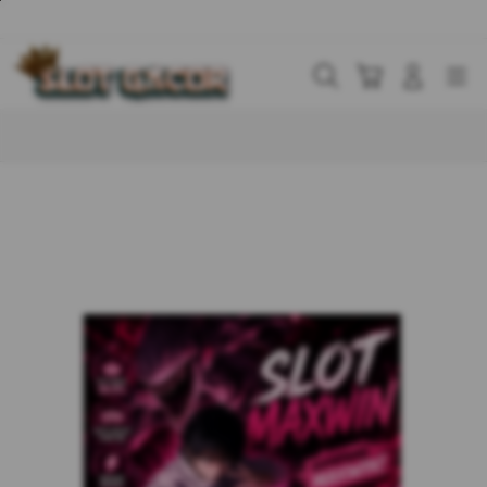
Skip
to
content
Cari
Troli
Login
Navigation
Buka Info Lebih Lanjut