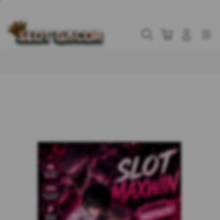
Skip
to
content
Cari
Troli
Login
Navigation
Buka Info Lebih Lanjut