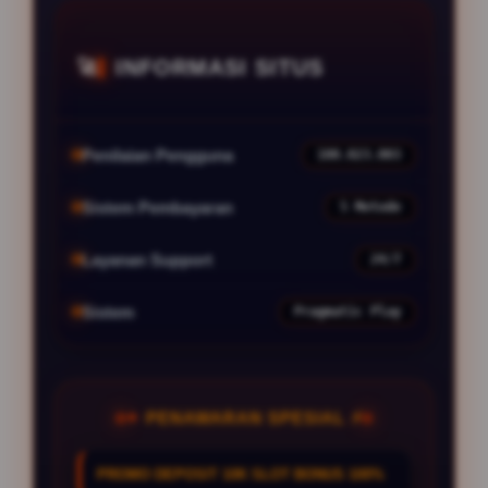
INFORMASI SITUS
Penilaian Pengguna
100.023.003
Sistem Pembayaran
5 Metode
Layanan Support
24/7
Sistem
Pragmatic Play
PENAWARAN SPESIAL
PROMO DEPOSIT 10K SLOT BONUS 100%