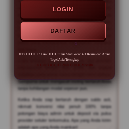
SLOT DEMO hadir sebagai solusi cerdas satu
atap untuk Anda! Kami menyediakan akses gratis
LOGIN
ke ribuan simulator mesin slot online terlengkap
untuk menguji pola, ritme, dan strategi Anda.
Tidak hanya sebagai tempat latihan, platform
DAFTAR
kami juga terintegrasi dengan gerbang taruhan
resmi yang menawarkan kemudahan transaksi
luar biasa.
JEBOTLOTO ! Link TOTO Situs Slot Gacor 4D Resmi dan Arena
Togel Asia Telengkap
Coba berbagai judul game populer dari provider
© COPYRIGHT 2026 HOKIEMAS88
internasional dengan fitur, grafik, dan tingkat
volatilitas yang persis sama dengan versi aslinya.
Sempurna untuk mengasah insting bertaruh Anda
tanpa kehilangan modal sepeser pun.
Ketika Anda siap bertaruh dengan saldo asli,
nikmati konversi nilai penuh 100% tanpa
potongan biaya admin untuk deposit via pulsa
provider seluler terkemuka. Apa yang Anda kirim
adalah apa yang Anda mainkan!