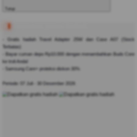
Tutup
Dapatkan gratis hadiah
- Gratis hadiah Travel Adapter 25W dan Case A07 (Stock
Terbatas)
- Bayar cuman depo Rp10.000 dengan menambahkan Buds Core
ke troli Anda!
- Samsung Care+ proteksi diskon 30%
Periode: 07 Juli - 30 Desember 2026