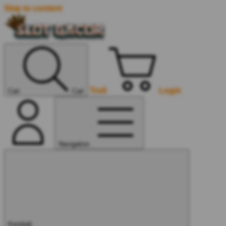
Skip to content
Troli
Login
Cari
Cari
Navigation
Kembali