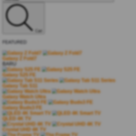
Cari
FEATURED
Galaxy Z Fold7
BARU
Galaxy S25 FE
Galaxy Tab S11
Galaxy Watch Ultra
Galaxy Buds3 FE
QLED 4K TV
Crystal UHD 4K TV