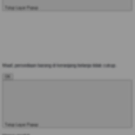
Tutup Layar Popup
Maaf, persediaan barang di keranjang belanja tidak cukup.
OK
Tutup Layar Popup