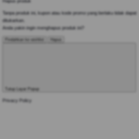
Hapus produk
Tanpa produk ini, kupon atau kode promo yang berlaku tidak dapat
ditukarkan.
Anda yakin ingin menghapus produk ini?
Pindahkan ke wishlist
Hapus
Tutup Layar Popup
Privacy Policy