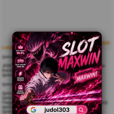
Buka Info Lebih
Lanjut
Tutup Info Lebih Lanjut
{{priceAnchor.priceWrapper.info.noLineOrignal}}
JEBOLTOTO: Link Situ TOTO Slot Gacor Terpercaya dan
Bandar Togel Asia Terpopuler
{{priceAnchor.priceWrapper.info.totalPriceMonthly}}
{{priceAnchor.priceWrapper.info.ceExchangePrice}}
{{priceAnchor.priceWrapper.info.orignalPriceAddText}}
{{priceAnchor.priceWrapper.info.lowestWasPricetext}}
Harga awal:
{{priceAnchor.priceWrapper.info.orignalPrice}}
{{priceAnchor.priceWrapper.info.savePrice}}
{{priceAnchor.priceWrapper.info.disclaimer}}