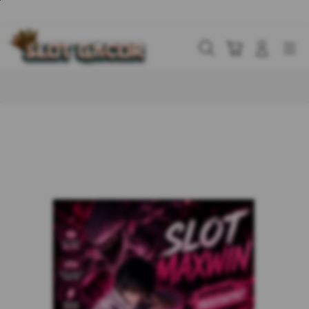
Skip
to
content
Cari
Troli
Login
Navigation
Buka Info Lebih Lanjut