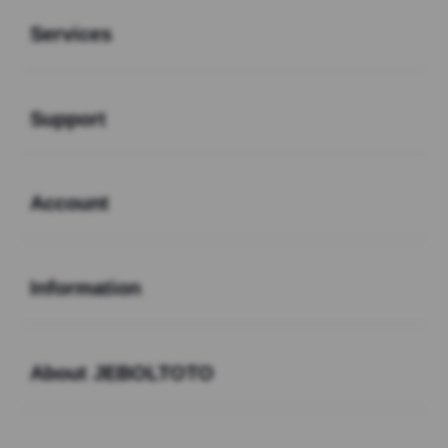
Buka
Services
Buka
Support
Buka
Account
Buka
Information
Buka
About JEBOLTOTO