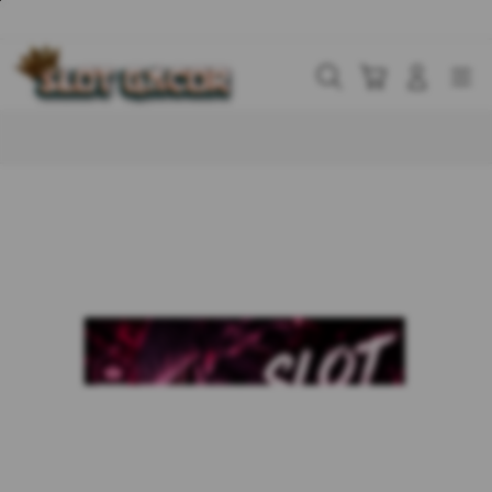
Skip
to
content
Cari
Troli
Login
Navigation
Buka Info Lebih Lanjut