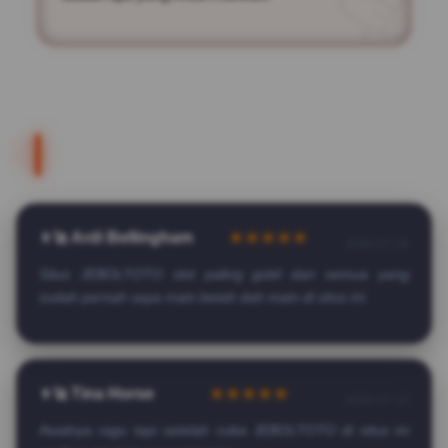
ULASAN TERBARU KOMUNITAS
JEBOLTOTO
Ardi Bellingham
★★★★★
2026-07-18
Situs JEBOLTOTO slot paling gokil dari semua yang
sudah pernah saya main betah dah main di situs ini
Tina Horse
★★★★★
2026-07-12
Awalnya ragu tapi setelah coba JEBOLTOTO di situs ini