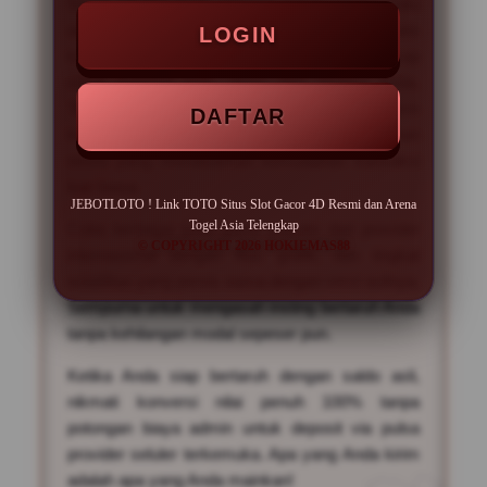
SLOT DEMO hadir sebagai solusi cerdas satu
atap untuk Anda! Kami menyediakan akses gratis
LOGIN
ke ribuan simulator mesin slot online terlengkap
untuk menguji pola, ritme, dan strategi Anda.
Tidak hanya sebagai tempat latihan, platform
DAFTAR
kami juga terintegrasi dengan gerbang taruhan
resmi yang menawarkan kemudahan transaksi
luar biasa.
JEBOTLOTO ! Link TOTO Situs Slot Gacor 4D Resmi dan Arena
Togel Asia Telengkap
Coba berbagai judul game populer dari provider
© COPYRIGHT 2026 HOKIEMAS88
internasional dengan fitur, grafik, dan tingkat
volatilitas yang persis sama dengan versi aslinya.
Sempurna untuk mengasah insting bertaruh Anda
tanpa kehilangan modal sepeser pun.
Ketika Anda siap bertaruh dengan saldo asli,
nikmati konversi nilai penuh 100% tanpa
potongan biaya admin untuk deposit via pulsa
provider seluler terkemuka. Apa yang Anda kirim
adalah apa yang Anda mainkan!