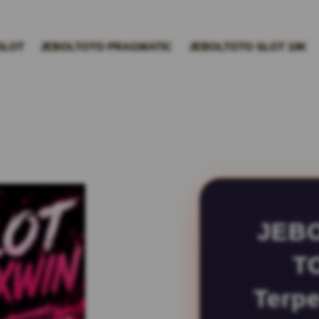
SLOT
JEBOLTOTO PRAGMATIC
JEBOLTOTO SLOT 10K
JEBO
T
Terp