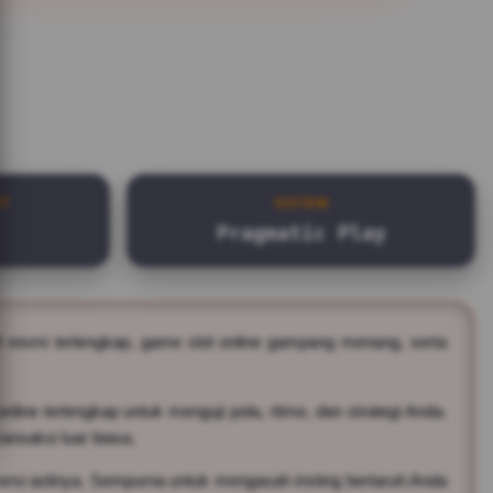
a dan Bandar Togel Asia
T
SISTEM
Pragmatic Play
l resmi terlengkap, game slot online gampang menang, serta
ine terlengkap untuk menguji pola, ritme, dan strategi Anda.
ansaksi luar biasa.
n versi aslinya. Sempurna untuk mengasah insting bertaruh Anda