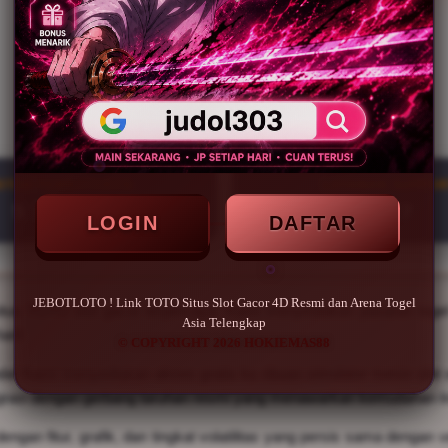
OTO Slot Gacor Terpercay
Terpopuler
ISTEM PEMBAYARAN
LAYANAN SUPPOR
5 Metode
24/7
LOGIN
DAFTAR
JEBOTLOTO ! Link TOTO Situs Slot Gacor 4D Resmi dan Arena Togel
 situs TOTO slot gacor terpercaya. Kami menyediakan pasaran toge
Asia Telengkap
ari!
© COPYRIGHT 2026 HOKIEMAS88
 Kami menyediakan akses gratis ke ribuan simulator mesin slot onl
ntegrasi dengan gerbang taruhan resmi yang menawarkan kemudahan tr
dengan fitur, grafik, dan tingkat volatilitas yang persis sama denga