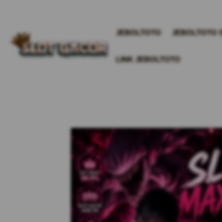
Skip
to
content
JEBOLTOTO
JEBOLTOTO 
LINK JEBOLTOTO
Buka Info Lebih Lanjut