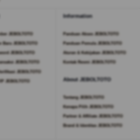
Information
mber JEBOLTOTO
Panduan Akses JEBOLTOTO
un Baru JEBOLTOTO
Panduan Pemula JEBOLTOTO
sword JEBOLTOTO
Aturan & Kebijakan JEBOLTOTO
ransaksi JEBOLTOTO
Kontak Resmi JEBOLTOTO
erifikasi JEBOLTOTO
About JEBOLTOTO
VIP JEBOLTOTO
Tentang JEBOLTOTO
Kenapa Pilih JEBOLTOTO
Partner & Affiliate JEBOLTOTO
Brand & Identitas JEBOLTOTO