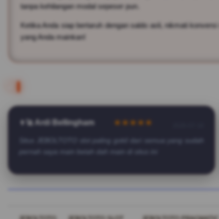
tanpa kehilangan modal sepeser pun.
Ketika Anda siap bertaruh dengan saldo asli, nikmati konvers
yang Anda mainkan!
ULASAN TERBARU KOMUNITAS 
Ardi Bellingham
★★★★★
2026-07-18
Situs JEBOLTOTO slot paling gokil dari semua yang sudah
pernah saya main betah dah main di situs ini
JEBOLTOTO
JEBOLTOTO SLOT
JEBOLTOTO PRAGMATI