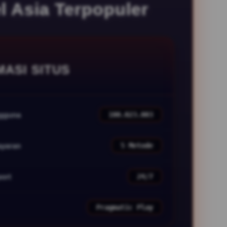
l Asia Terpopuler
MASI SITUS
ngguna
100.023.003
ayaran
5 Metode
ort
24/7
Pragmatic Play