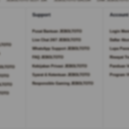
Support
Account
Pusat Bantuan JEBOLTOTO
Login Me
Live Chat 24/7 JEBOLTOTO
Daftar Ak
OLTOTO
WhatsApp Support JEBOLTOTO
Lupa Pas
k
FAQ JEBOLTOTO
Riwayat T
Kebijakan Privasi JEBOLTOTO
Panduan V
BOLTOTO
Syarat & Ketentuan JEBOLTOTO
Program 
LTOTO
Responsible Gaming JEBOLTOTO
OLTOTO
LTOTO