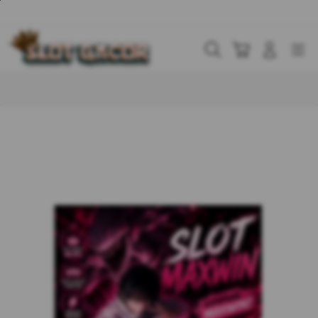
Skip
to
content
Cari
Troli
Login
Navigation
Buka Info Lebih Lanjut