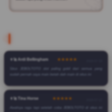
ULASAN TERBARU KOMUNITAS
JEBOLTOTO
Ardi Bellingham
★★★★★
2026-07-18
Situs JEBOLTOTO slot paling gokil dari semua yang
sudah pernah saya main betah dah main di situs ini
Tina Horse
★★★★★
2026-07-12
Awalnya ragu tapi setelah coba JEBOLTOTO di situs ini