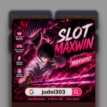
PENILAIAN PENGGUNA
SISTEM PEMBAYARAN
120.123.003
5 Metode
LAYANAN SUPPORT
SISTEM
24/7
Pragmatic Play
JEBOLTOTO
adalah bandar togel Asia terpopuler
dan link situs TOTO slot gacor terpercaya. Kami
menyediakan pasaran togel resmi terlengkap,
game slot online gampang menang, serta
transaksi aman dengan layanan online 24 jam
nonstop setiap hari!