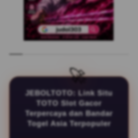
JEBOLTOTO: Link Situ
TOTO Slot Gacor
Terpercaya dan Bandar
Togel Asia Terpopuler