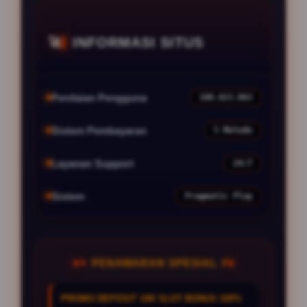
INFORMASI SITUS
Penilaian Pengguna
100.023.003
Sistem Pembayaran
5 Metode
Layanan Support
24/7
Sistem
Pragmatic Play
PENAWARAN SPESIAL
PROMO DEPOSIT 10K SLOT BONUS 100%