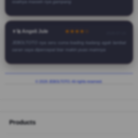
soalnya maxwin nya gampang
Angeli Jule
★★★★☆
2026-07-14
JEBOLTOTO nya seru cuma loading kadang agak lambat
saran saya dipercepat biar makin puas mainnya
© 2026 JEBOLTOTO. All rights reserved.
Buka
Footer Navigation
Products