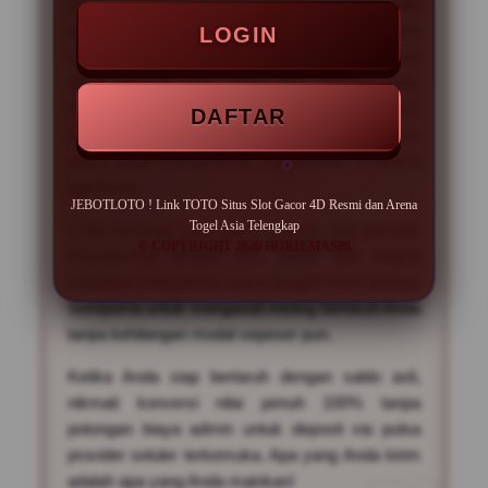
SLOT DEMO hadir sebagai solusi cerdas satu
atap untuk Anda! Kami menyediakan akses gratis
LOGIN
ke ribuan simulator mesin slot online terlengkap
untuk menguji pola, ritme, dan strategi Anda.
Tidak hanya sebagai tempat latihan, platform
DAFTAR
kami juga terintegrasi dengan gerbang taruhan
resmi yang menawarkan kemudahan transaksi
luar biasa.
JEBOTLOTO ! Link TOTO Situs Slot Gacor 4D Resmi dan Arena
Togel Asia Telengkap
Coba berbagai judul game populer dari provider
© COPYRIGHT 2026 HOKIEMAS88
internasional dengan fitur, grafik, dan tingkat
volatilitas yang persis sama dengan versi aslinya.
Sempurna untuk mengasah insting bertaruh Anda
tanpa kehilangan modal sepeser pun.
Ketika Anda siap bertaruh dengan saldo asli,
nikmati konversi nilai penuh 100% tanpa
potongan biaya admin untuk deposit via pulsa
provider seluler terkemuka. Apa yang Anda kirim
adalah apa yang Anda mainkan!