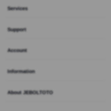
Buka
Services
Buka
Support
Buka
Account
Buka
Information
Buka
About JEBOLTOTO