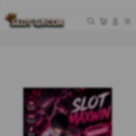
Skip
to
content
Cari
Troli
Login
Navigation
Buka Info Lebih Lanjut