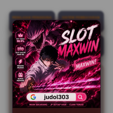
PENILAIAN PENGGUNA
SISTEM PEMBAYARAN
120.123.003
5 Metode
LAYANAN SUPPORT
SISTEM
24/7
Pragmatic Play
JEBOLTOTO
adalah bandar togel Asia terpopuler
dan link situs TOTO slot gacor terpercaya. Kami
menyediakan pasaran togel resmi terlengkap,
game slot online gampang menang, serta
transaksi aman dengan layanan online 24 jam
nonstop setiap hari!