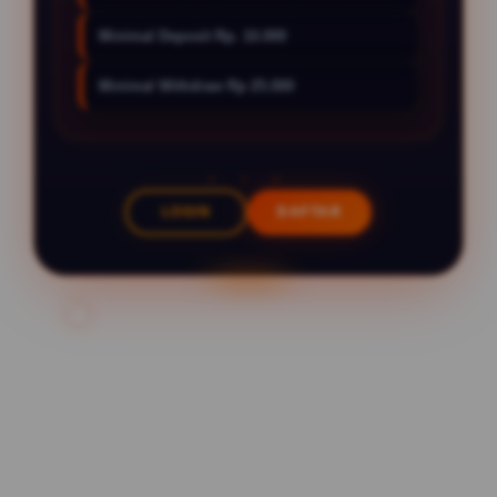
Minimal Deposit Rp. 10.000
Minimal Withdraw Rp 25.000
LOGIN
DAFTAR
Layer Popup Close
JEBOLTOTO: Link Situ
TOTO Slot Gacor Terpercaya
dan Bandar Togel Asia
Terpopuler