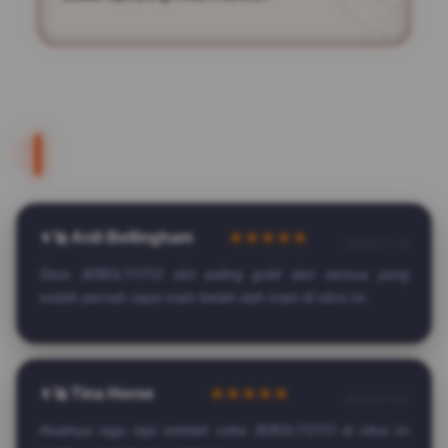
ULASAN TERBARU KOMUNITAS
JEBOLTOTO
Ardi Bellingham
★★★★★
2026-07-18
Situs JEBOLTOTO slot paling gokil dari semua yang
sudah pernah saya main betah dah main di situs ini
Tina Horse
★★★★★
2026-07-12
Awalnya ragu tapi setelah coba JEBOLTOTO di situs ini