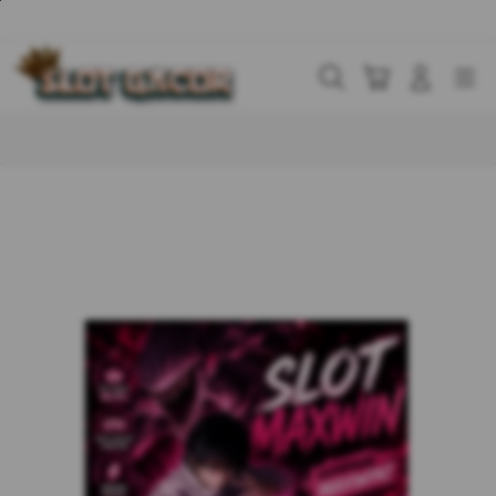
Skip
to
content
Cari
Troli
Login
Navigation
Buka Info Lebih Lanjut