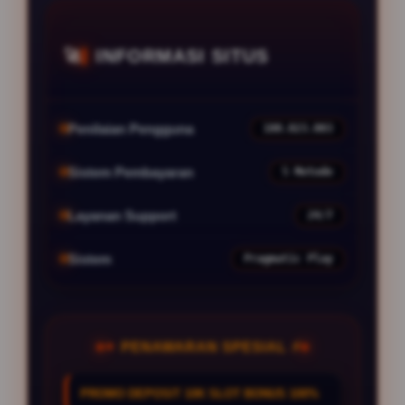
INFORMASI SITUS
Penilaian Pengguna
100.023.003
Sistem Pembayaran
5 Metode
Layanan Support
24/7
Sistem
Pragmatic Play
PENAWARAN SPESIAL
PROMO DEPOSIT 10K SLOT BONUS 100%