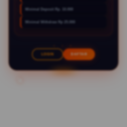
Minimal Deposit Rp. 10.000
Minimal Withdraw Rp 25.000
LOGIN
DAFTAR
Layer Popup Close
JEBOLTOTO: Link Situ
TOTO Slot Gacor Terpercaya
dan Bandar Togel Asia
Terpopuler