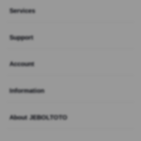
Buka
Services
Buka
Support
Buka
Account
Buka
Information
Buka
About JEBOLTOTO