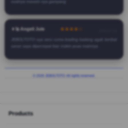
soalnya maxwin nya gampang
Angeli Jule
★★★★☆
2026-07-14
JEBOLTOTO nya seru cuma loading kadang agak lambat
saran saya dipercepat biar makin puas mainnya
© 2026 JEBOLTOTO. All rights reserved.
Buka
Footer Navigation
Products