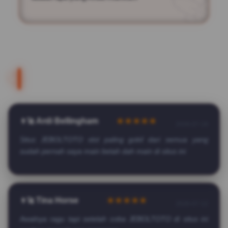
ULASAN TERBARU KOMUNITAS
JEBOLTOTO
Ardi Bellingham
★★★★★
2026-07-18
Situs JEBOLTOTO slot paling gokil dari semua yang
sudah pernah saya main betah dah main di situs ini
Tina Horse
★★★★★
2026-07-12
Awalnya ragu tapi setelah coba JEBOLTOTO di situs ini