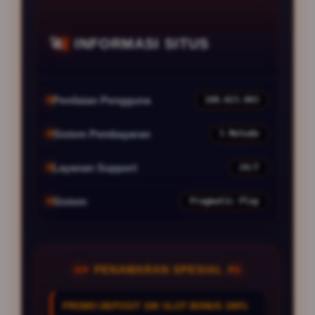
INFORMASI SITUS
Penilaian Pengguna
100.023.003
Sistem Pembayaran
5 Metode
Layanan Support
24/7
Sistem
Pragmatic Play
PENAWARAN SPESIAL
PROMO DEPOSIT 10K SLOT BONUS 100%