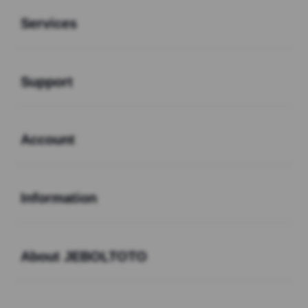
Buka
Services
Buka
Support
Buka
Account
Buka
Information
Buka
About JEBOLTOTO