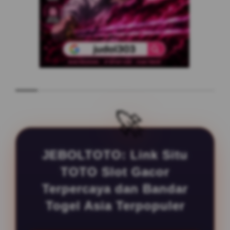
JEBOLTOTO: Link Situ
TOTO Slot Gacor
Terpercaya dan Bandar
Togel Asia Terpopuler