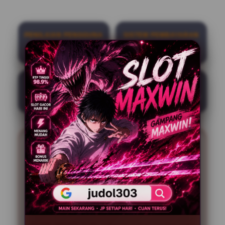
PENILAIAN PENGGUNA
SISTEM PEMBAYARAN
120.123.003
5 Metode
LAYANAN SUPPORT
SISTEM
24/7
Pragmatic Play
JEBOLTOTO
adalah bandar togel Asia terpopuler
dan link situs TOTO slot gacor terpercaya. Kami
menyediakan pasaran togel resmi terlengkap,
game slot online gampang menang, serta
transaksi aman dengan layanan online 24 jam
nonstop setiap hari!