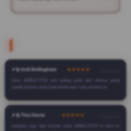
ULASAN TERBARU KOMUNITAS
JEBOLTOTO
Ardi Bellingham
★★★★★
2026-07-18
Situs JEBOLTOTO slot paling gokil dari semua yang
sudah pernah saya main betah dah main di situs ini
Tina Horse
★★★★★
2026-07-12
Awalnya ragu tapi setelah coba JEBOLTOTO di situs ini