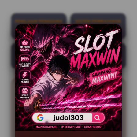
PENILAIAN PENGGUNA
SISTEM PEMBAYARAN
120.123.003
5 Metode
LAYANAN SUPPORT
SISTEM
24/7
Pragmatic Play
JEBOLTOTO
adalah bandar togel Asia terpopuler
dan link situs TOTO slot gacor terpercaya. Kami
menyediakan pasaran togel resmi terlengkap,
game slot online gampang menang, serta
transaksi aman dengan layanan online 24 jam
nonstop setiap hari!