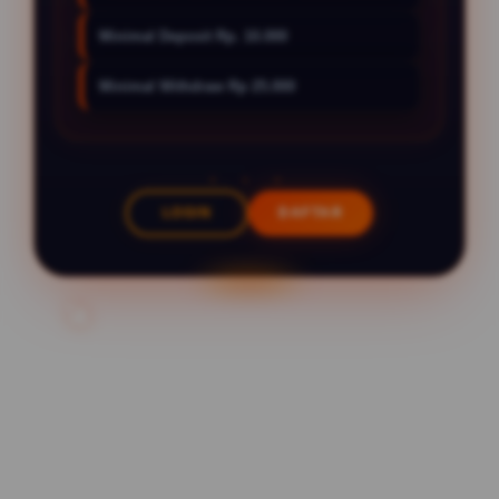
Minimal Deposit Rp. 10.000
Minimal Withdraw Rp 25.000
LOGIN
DAFTAR
Layer Popup Close
JEBOLTOTO: Link Situ
TOTO Slot Gacor Terpercaya
dan Bandar Togel Asia
Terpopuler