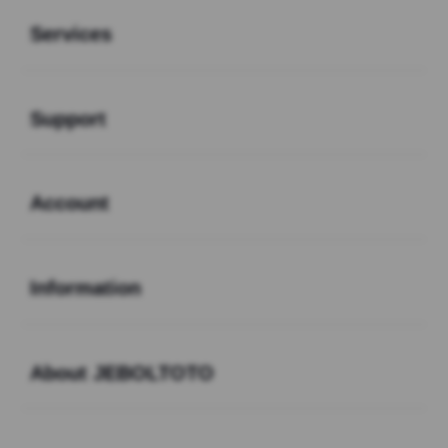
Buka
Services
Buka
Support
Buka
Account
Buka
Information
Buka
About JEBOLTOTO