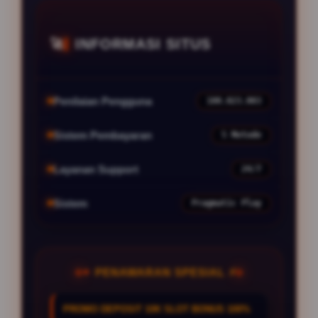
INFORMASI SITUS
Penilaian Pengguna
100.023.003
Sistem Pembayaran
5 Metode
Layanan Support
24/7
Sistem
Pragmatic Play
PENAWARAN SPESIAL
PROMO DEPOSIT 10K SLOT BONUS 100%