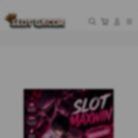
Skip
to
content
Cari
Troli
Login
Navigation
Buka Info Lebih Lanjut