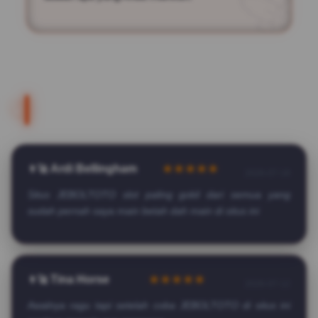
ULASAN TERBARU KOMUNITAS
JEBOLTOTO
Ardi Bellingham
★★★★★
2026-07-18
Situs JEBOLTOTO slot paling gokil dari semua yang
sudah pernah saya main betah dah main di situs ini
Tina Horse
★★★★★
2026-07-12
Awalnya ragu tapi setelah coba JEBOLTOTO di situs ini