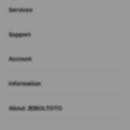
Buka
Services
Buka
Support
Buka
Account
Buka
Information
Buka
About JEBOLTOTO