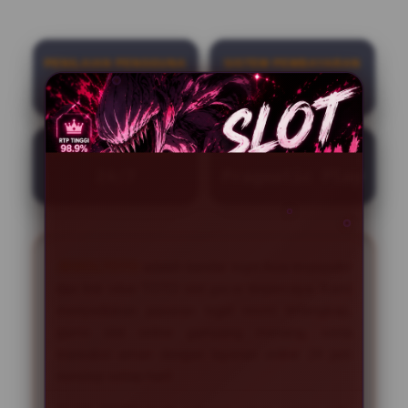
PENILAIAN PENGGUNA
SISTEM PEMBAYARAN
120.123.003
5 Metode
LAYANAN SUPPORT
SISTEM
24/7
Pragmatic Play
JEBOLTOTO
adalah bandar togel Asia terpopuler
dan link situs TOTO slot gacor terpercaya. Kami
menyediakan pasaran togel resmi terlengkap,
game slot online gampang menang, serta
transaksi aman dengan layanan online 24 jam
nonstop setiap hari!