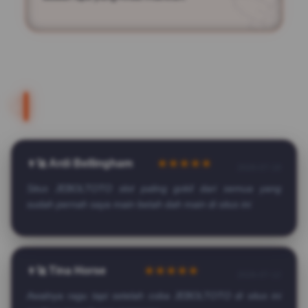
ULASAN TERBARU KOMUNITAS
JEBOLTOTO
Ardi Bellingham
★★★★★
2026-07-18
Situs JEBOLTOTO slot paling gokil dari semua yang
sudah pernah saya main betah dah main di situs ini
Tina Horse
★★★★★
2026-07-12
Awalnya ragu tapi setelah coba JEBOLTOTO di situs ini