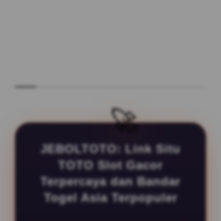
JEBOLTOTO: Link Situ
TOTO Slot Gacor
Terpercaya dan Bandar
Togel Asia Terpopuler