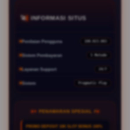
INFORMASI SITUS
Penilaian Pengguna
100.023.003
Sistem Pembayaran
5 Metode
Layanan Support
24/7
Sistem
Pragmatic Play
PENAWARAN SPESIAL
PROMO DEPOSIT 10K SLOT BONUS 100%