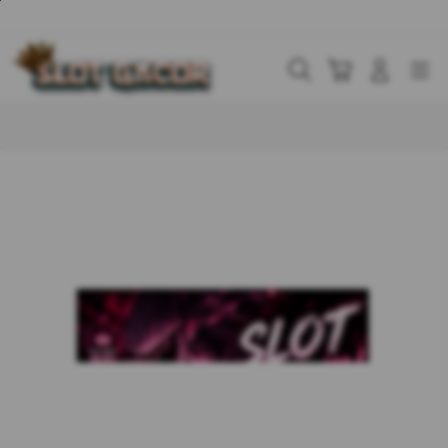
Skip
to
content
Cari
Troli
Login
Navigation
Buka Info Lebih Lanjut