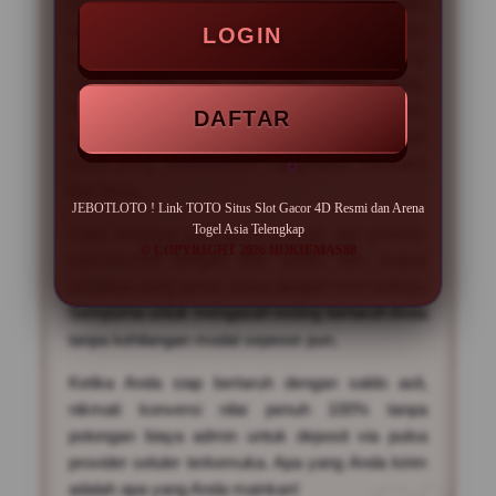
SLOT DEMO hadir sebagai solusi cerdas satu
atap untuk Anda! Kami menyediakan akses gratis
LOGIN
ke ribuan simulator mesin slot online terlengkap
untuk menguji pola, ritme, dan strategi Anda.
Tidak hanya sebagai tempat latihan, platform
DAFTAR
kami juga terintegrasi dengan gerbang taruhan
resmi yang menawarkan kemudahan transaksi
luar biasa.
JEBOTLOTO ! Link TOTO Situs Slot Gacor 4D Resmi dan Arena
Togel Asia Telengkap
Coba berbagai judul game populer dari provider
© COPYRIGHT 2026 HOKIEMAS88
internasional dengan fitur, grafik, dan tingkat
volatilitas yang persis sama dengan versi aslinya.
Sempurna untuk mengasah insting bertaruh Anda
tanpa kehilangan modal sepeser pun.
Ketika Anda siap bertaruh dengan saldo asli,
nikmati konversi nilai penuh 100% tanpa
potongan biaya admin untuk deposit via pulsa
provider seluler terkemuka. Apa yang Anda kirim
adalah apa yang Anda mainkan!