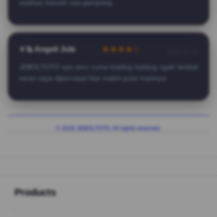
soalnya maxwin nya gampang
Angeli Jule
★★★★☆
2026-07-14
JEBOLTOTO nya seru cuma loading kadang agak lambat
saran saya dipercepat biar makin puas mainnya
© 2026 JEBOLTOTO. All rights reserved.
Buka
Footer Navigation
Products