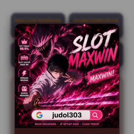
PENILAIAN PENGGUNA
SISTEM PEMBAYARAN
120.123.003
5 Metode
LAYANAN SUPPORT
SISTEM
24/7
Pragmatic Play
JEBOLTOTO
adalah bandar togel Asia terpopuler
dan link situs TOTO slot gacor terpercaya. Kami
menyediakan pasaran togel resmi terlengkap,
game slot online gampang menang, serta
transaksi aman dengan layanan online 24 jam
nonstop setiap hari!