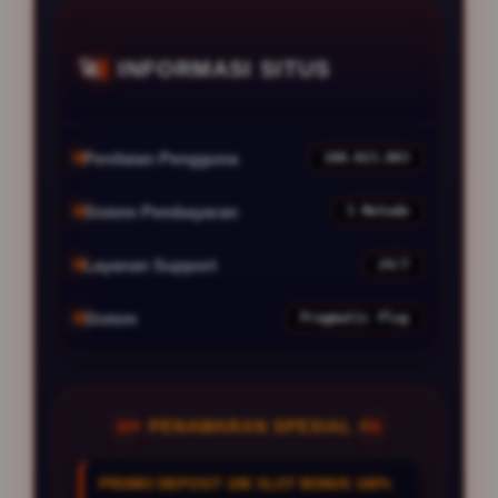
INFORMASI SITUS
Penilaian Pengguna
100.023.003
Sistem Pembayaran
5 Metode
Layanan Support
24/7
Sistem
Pragmatic Play
PENAWARAN SPESIAL
PROMO DEPOSIT 10K SLOT BONUS 100%