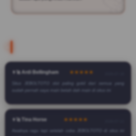
ULASAN TERBARU KOMUNITAS
JEBOLTOTO
Ardi Bellingham
★★★★★
2026-07-18
Situs JEBOLTOTO slot paling gokil dari semua yang
sudah pernah saya main betah dah main di situs ini
Tina Horse
★★★★★
2026-07-12
Awalnya ragu tapi setelah coba JEBOLTOTO di situs ini