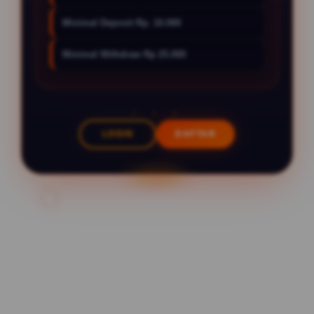
Minimal Deposit Rp. 10.000
Minimal Withdraw Rp 25.000
LOGIN
DAFTAR
Layer Popup Close
JEBOLTOTO: Link Situ
TOTO Slot Gacor Terpercaya
dan Bandar Togel Asia
Terpopuler