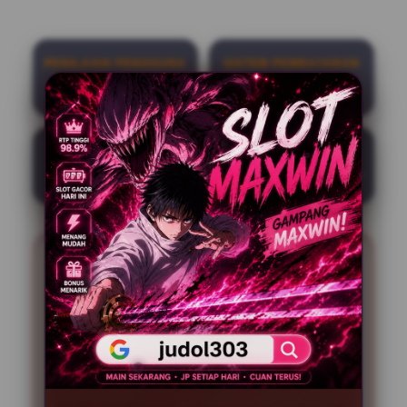
PENILAIAN PENGGUNA
SISTEM PEMBAYARAN
120.123.003
5 Metode
LAYANAN SUPPORT
SISTEM
24/7
Pragmatic Play
JEBOLTOTO
adalah bandar togel Asia terpopuler
dan link situs TOTO slot gacor terpercaya. Kami
menyediakan pasaran togel resmi terlengkap,
game slot online gampang menang, serta
transaksi aman dengan layanan online 24 jam
nonstop setiap hari!