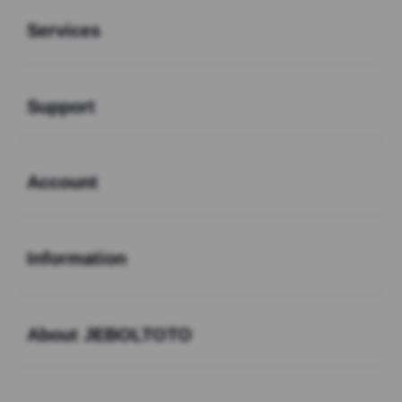
Buka
Services
Buka
Support
Buka
Account
Buka
Information
Buka
About JEBOLTOTO