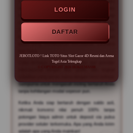
SLOT DEMO hadir sebagai solusi cerdas satu
atap untuk Anda! Kami menyediakan akses gratis
LOGIN
ke ribuan simulator mesin slot online terlengkap
untuk menguji pola, ritme, dan strategi Anda.
Tidak hanya sebagai tempat latihan, platform
DAFTAR
kami juga terintegrasi dengan gerbang taruhan
resmi yang menawarkan kemudahan transaksi
luar biasa.
JEBOTLOTO ! Link TOTO Situs Slot Gacor 4D Resmi dan Arena
Togel Asia Telengkap
Coba berbagai judul game populer dari provider
© COPYRIGHT 2026 HOKIEMAS88
internasional dengan fitur, grafik, dan tingkat
volatilitas yang persis sama dengan versi aslinya.
Sempurna untuk mengasah insting bertaruh Anda
tanpa kehilangan modal sepeser pun.
Ketika Anda siap bertaruh dengan saldo asli,
nikmati konversi nilai penuh 100% tanpa
potongan biaya admin untuk deposit via pulsa
provider seluler terkemuka. Apa yang Anda kirim
adalah apa yang Anda mainkan!