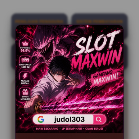
PENILAIAN PENGGUNA
SISTEM PEMBAYARAN
120.123.003
5 Metode
LAYANAN SUPPORT
SISTEM
24/7
Pragmatic Play
JEBOLTOTO
adalah bandar togel Asia terpopuler
dan link situs TOTO slot gacor terpercaya. Kami
menyediakan pasaran togel resmi terlengkap,
game slot online gampang menang, serta
transaksi aman dengan layanan online 24 jam
nonstop setiap hari!