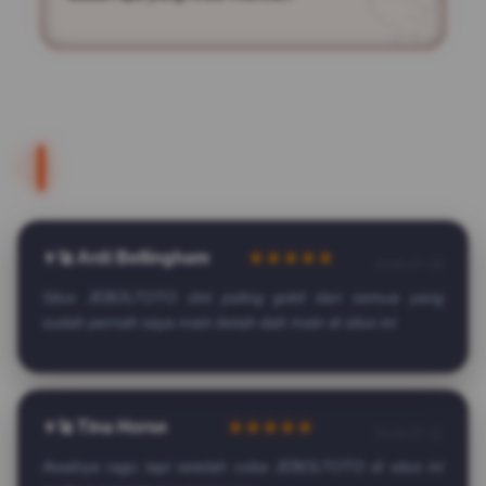
ULASAN TERBARU KOMUNITAS
JEBOLTOTO
Ardi Bellingham
★★★★★
2026-07-18
Situs JEBOLTOTO slot paling gokil dari semua yang
sudah pernah saya main betah dah main di situs ini
Tina Horse
★★★★★
2026-07-12
Awalnya ragu tapi setelah coba JEBOLTOTO di situs ini