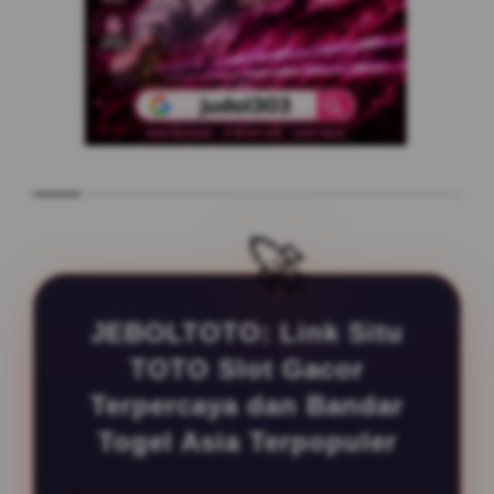
JEBOLTOTO: Link Situ
TOTO Slot Gacor
Terpercaya dan Bandar
Togel Asia Terpopuler