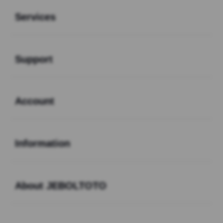
Buka
Services
Buka
Support
Buka
Account
Buka
Information
Buka
About JEBOLTOTO