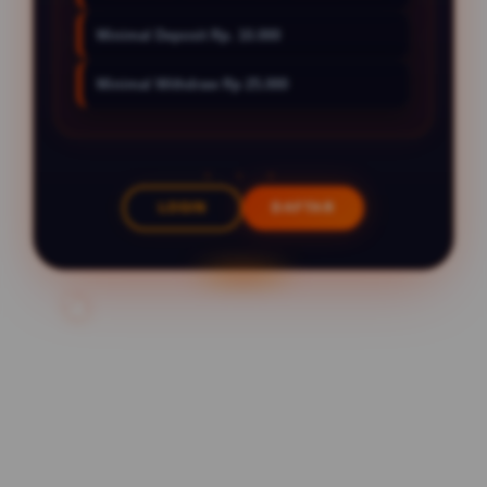
Minimal Deposit Rp. 10.000
Minimal Withdraw Rp 25.000
LOGIN
DAFTAR
Layer Popup Close
JEBOLTOTO: Link Situ
TOTO Slot Gacor Terpercaya
dan Bandar Togel Asia
Terpopuler