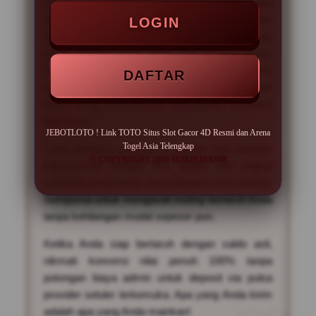
SLOT DEMO hadir sebagai solusi cerdas satu
atap untuk Anda! Kami menyediakan akses gratis
LOGIN
ke ribuan simulator mesin slot online terlengkap
untuk menguji pola, ritme, dan strategi Anda.
Tidak hanya sebagai tempat latihan, platform
DAFTAR
kami juga terintegrasi dengan gerbang taruhan
resmi yang menawarkan kemudahan transaksi
luar biasa.
JEBOTLOTO ! Link TOTO Situs Slot Gacor 4D Resmi dan Arena
Togel Asia Telengkap
Coba berbagai judul game populer dari provider
© COPYRIGHT 2026 HOKIEMAS88
internasional dengan fitur, grafik, dan tingkat
volatilitas yang persis sama dengan versi aslinya.
Sempurna untuk mengasah insting bertaruh Anda
tanpa kehilangan modal sepeser pun.
Ketika Anda siap bertaruh dengan saldo asli,
nikmati konversi nilai penuh 100% tanpa
potongan biaya admin untuk deposit via pulsa
provider seluler terkemuka. Apa yang Anda kirim
adalah apa yang Anda mainkan!