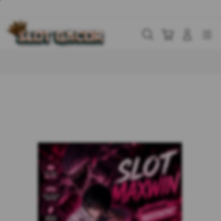
Skip
to
content
Cari
Troli
Login
Navigation
Buka Info Lebih Lanjut