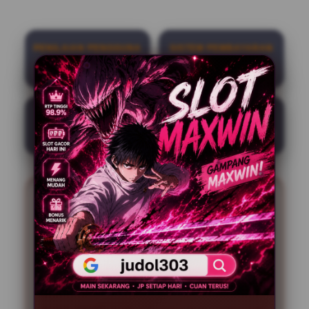
PENILAIAN PENGGUNA
SISTEM PEMBAYARAN
120.123.003
5 Metode
LAYANAN SUPPORT
SISTEM
24/7
Pragmatic Play
JEBOLTOTO
adalah bandar togel Asia terpopuler
dan link situs TOTO slot gacor terpercaya. Kami
menyediakan pasaran togel resmi terlengkap,
game slot online gampang menang, serta
transaksi aman dengan layanan online 24 jam
nonstop setiap hari!