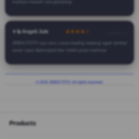
soalnya maxwin nya gampang
Angeli Jule
★★★★☆
2026-07-14
JEBOLTOTO nya seru cuma loading kadang agak lambat
saran saya dipercepat biar makin puas mainnya
© 2026 JEBOLTOTO. All rights reserved.
Buka
Footer Navigation
Products