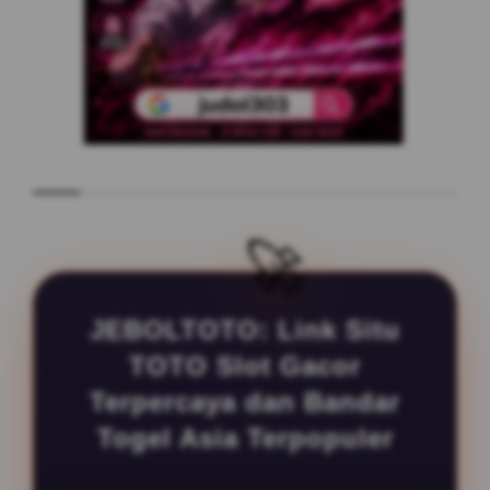
JEBOLTOTO: Link Situ
TOTO Slot Gacor
Terpercaya dan Bandar
Togel Asia Terpopuler