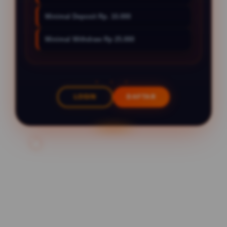
Minimal Deposit Rp. 10.000
Minimal Withdraw Rp 25.000
LOGIN
DAFTAR
Layer Popup Close
JEBOLTOTO: Link Situ
TOTO Slot Gacor Terpercaya
dan Bandar Togel Asia
Terpopuler