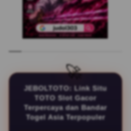
JEBOLTOTO: Link Situ
TOTO Slot Gacor
Terpercaya dan Bandar
Togel Asia Terpopuler