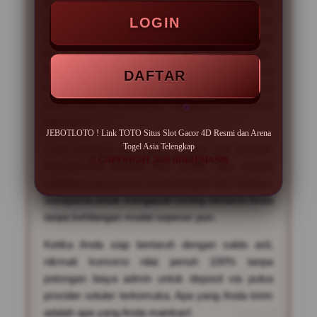
SLOT DEMO hadir sebagai solusi cerdas satu
atap untuk Anda! Kami menyediakan akses gratis
LOGIN
ke ribuan simulator mesin slot online terlengkap
untuk menguji pola, ritme, dan strategi Anda.
Tidak hanya sebagai tempat latihan, platform
DAFTAR
kami juga terintegrasi dengan gerbang taruhan
resmi yang menawarkan kemudahan transaksi
luar biasa.
JEBOTLOTO ! Link TOTO Situs Slot Gacor 4D Resmi dan Arena
Togel Asia Telengkap
Coba berbagai judul game populer dari provider
© COPYRIGHT 2026 HOKIEMAS88
internasional dengan fitur, grafik, dan tingkat
volatilitas yang persis sama dengan versi aslinya.
Sempurna untuk mengasah insting bertaruh Anda
tanpa kehilangan modal sepeser pun.
Ketika Anda siap bertaruh dengan saldo asli,
nikmati konversi nilai penuh 100% tanpa
potongan biaya admin untuk deposit via pulsa
provider seluler terkemuka. Apa yang Anda kirim
adalah apa yang Anda mainkan!