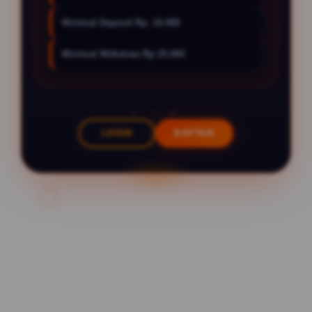
Minimal Deposit Rp. 10.000
Minimal Withdraw Rp 25.000
LOGIN
DAFTAR
Layer Popup Close
JEBOLTOTO: Link Situ
TOTO Slot Gacor Terpercaya
dan Bandar Togel Asia
Terpopuler