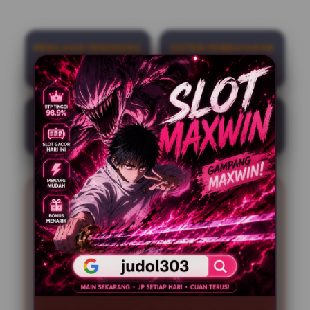
PENILAIAN PENGGUNA
SISTEM PEMBAYARAN
120.123.003
5 Metode
LAYANAN SUPPORT
SISTEM
24/7
Pragmatic Play
JEBOLTOTO
adalah bandar togel Asia terpopuler
dan link situs TOTO slot gacor terpercaya. Kami
menyediakan pasaran togel resmi terlengkap,
game slot online gampang menang, serta
transaksi aman dengan layanan online 24 jam
nonstop setiap hari!