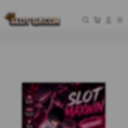
Skip
to
content
Cari
Troli
Login
Navigation
Buka Info Lebih Lanjut