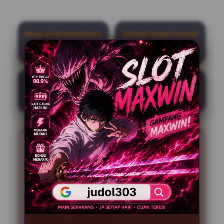
PENILAIAN PENGGUNA
SISTEM PEMBAYARAN
120.123.003
5 Metode
LAYANAN SUPPORT
SISTEM
24/7
Pragmatic Play
JEBOLTOTO
adalah bandar togel Asia terpopuler
dan link situs TOTO slot gacor terpercaya. Kami
menyediakan pasaran togel resmi terlengkap,
game slot online gampang menang, serta
transaksi aman dengan layanan online 24 jam
nonstop setiap hari!