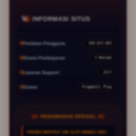
INFORMASI SITUS
Penilaian Pengguna
100.023.003
Sistem Pembayaran
5 Metode
Layanan Support
24/7
Sistem
Pragmatic Play
PENAWARAN SPESIAL
PROMO DEPOSIT 10K SLOT BONUS 100%