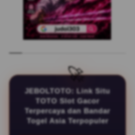
JEBOLTOTO: Link Situ
TOTO Slot Gacor
Terpercaya dan Bandar
Togel Asia Terpopuler