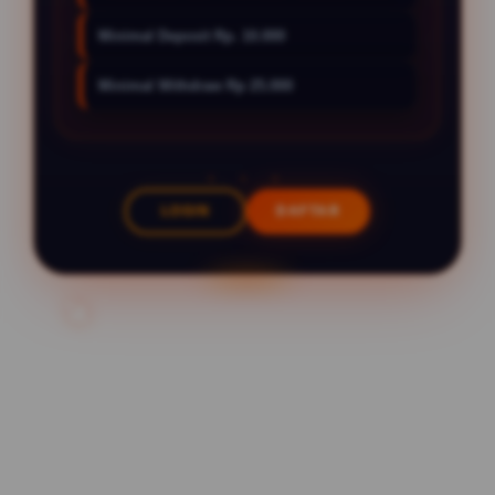
Minimal Deposit Rp. 10.000
Minimal Withdraw Rp 25.000
LOGIN
DAFTAR
Layer Popup Close
JEBOLTOTO: Link Situ
TOTO Slot Gacor Terpercaya
dan Bandar Togel Asia
Terpopuler