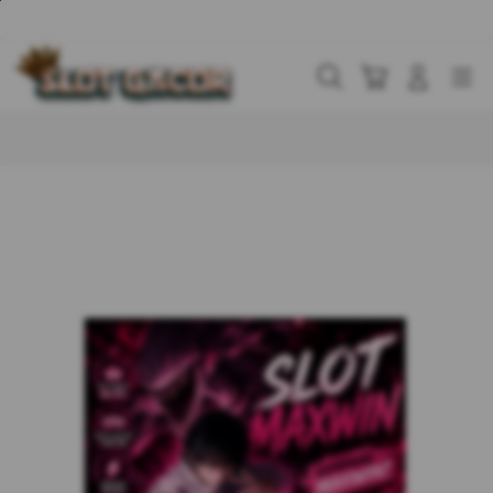
Skip
to
content
Cari
Troli
Login
Navigation
Buka Info Lebih Lanjut