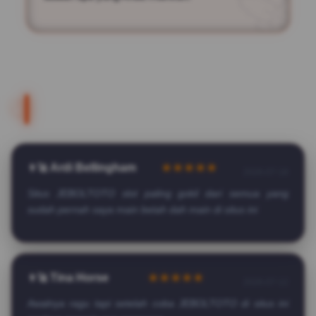
ULASAN TERBARU KOMUNITAS
JEBOLTOTO
Ardi Bellingham
★★★★★
2026-07-18
Situs JEBOLTOTO slot paling gokil dari semua yang
sudah pernah saya main betah dah main di situs ini
Tina Horse
★★★★★
2026-07-12
Awalnya ragu tapi setelah coba JEBOLTOTO di situs ini