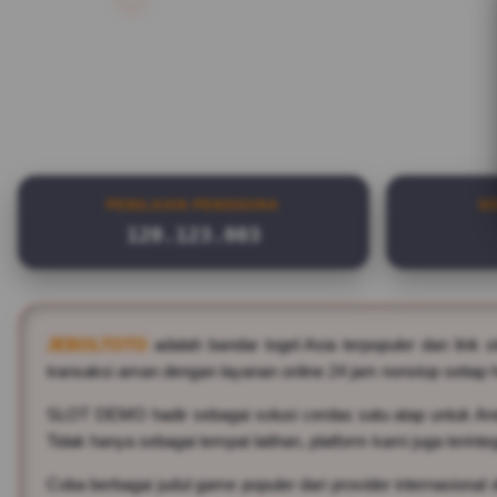
Layer Popup Close
JEBOLTOTO: Link Situ T
PENILAIAN PENGGUNA
S
120.123.003
JEBOLTOTO
adalah bandar togel Asia terpopuler dan link
transaksi aman dengan layanan online 24 jam nonstop setiap h
SLOT DEMO hadir sebagai solusi cerdas satu atap untuk Anda!
Tidak hanya sebagai tempat latihan, platform kami juga teri
Coba berbagai judul game populer dari provider internasional 