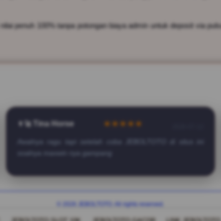
i nilai penuh 100% tanpa potongan biaya admin untuk deposit via pul
JEBOLTOTO
Tina Horse
★★★★★
2026-07-12
Awalnya ragu tapi setelah coba JEBOLTOTO di situs ini
soalnya maxwin nya gampang
© 2026 JEBOLTOTO. All rights reserved.
C
JEBOLTOTO SLOT 10K
JEBOLTOTO GACOR
LINK JEBOLTOTO