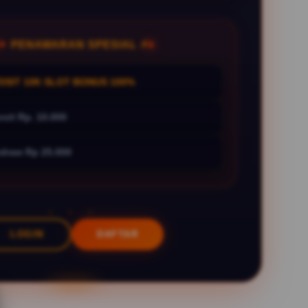
PENAWARAN SPESIAL
SIT 10K SLOT BONUS 100%
sit Rp. 10.000
hdraw Rp 25.000
LOGIN
DAFTAR