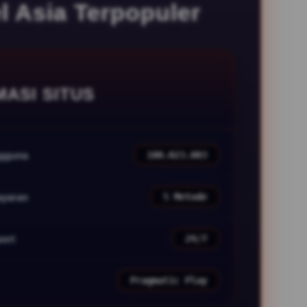
l Asia Terpopuler
MASI SITUS
ngguna
100.023.003
ayaran
5 Metode
ort
24/7
Pragmatic Play