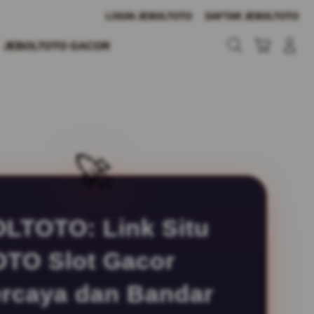
LOGIN JEBOLTOTO
DAFTAR JEBOLTOTO
Cari
Troli
Login/Sign-Up
JEBOLTOTO GACOR
Cari
LTOTO: Link Situ
OTO Slot Gacor
ercaya dan Bandar