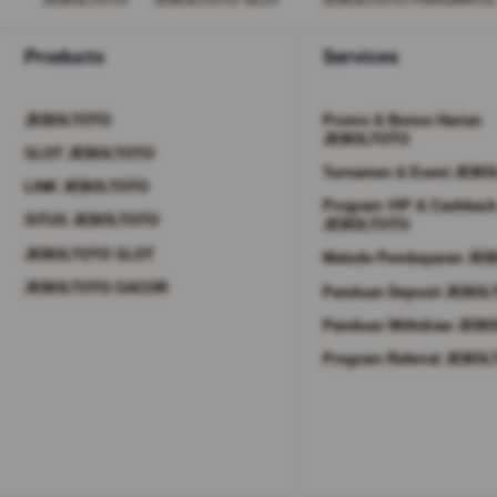
Footer Navigation
Products
Services
JEBOLTOTO
Promo & Bonus Harian
JEBOLTOTO
SLOT JEBOLTOTO
Turnamen & Event JEB
LINK JEBOLTOTO
Program VIP & Cashbac
SITUS JEBOLTOTO
JEBOLTOTO
JEBOLTOTO SLOT
Metode Pembayaran JE
JEBOLTOTO GACOR
Panduan Deposit JEBO
Panduan Withdraw JEB
Program Referral JEBO