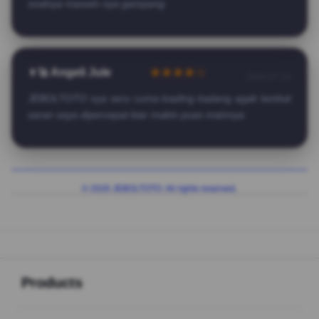
soalnya maxwin nya gampang
Angeli Jule
★★★★☆
2026-07-14
JEBOLTOTO nya seru cuma loading kadang agak lambat
saran saya dipercepat biar makin puas mainnya
© 2026 JEBOLTOTO. All rights reserved.
Buka
Footer Navigation
Products