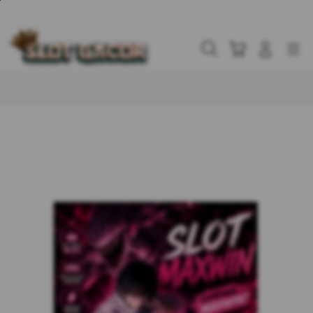
Skip
to
content
Cari
Troli
Login
Navigation
Buka Info Lebih Lanjut