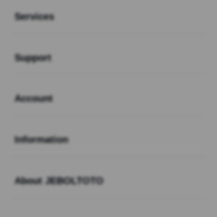
Buka
Services
Buka
Support
Buka
Account
Buka
Information
Buka
About JEBOLTOTO