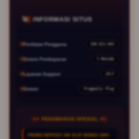
INFORMASI SITUS
Penilaian Pengguna
100.023.003
Sistem Pembayaran
5 Metode
Layanan Support
24/7
Sistem
Pragmatic Play
PENAWARAN SPESIAL
PROMO DEPOSIT 10K SLOT BONUS 100%