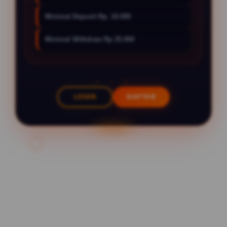
Minimal Deposit Rp. 10.000
Minimal Withdraw Rp 25.000
LOGIN
DAFTAR
Layer Popup Close
JEBOLTOTO: Link Situ
TOTO Slot Gacor Terpercaya
dan Bandar Togel Asia
Terpopuler