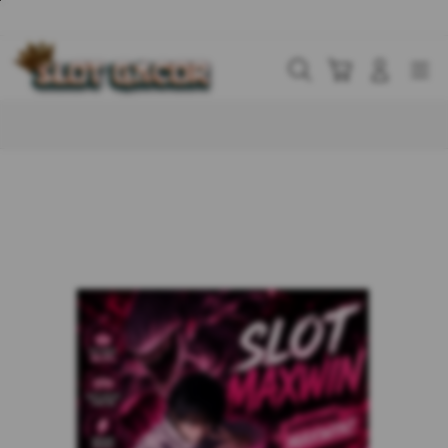
Skip
to
content
Cari
Troli
Login
Navigation
Buka Info Lebih Lanjut