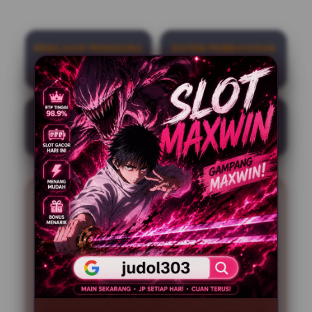
PENILAIAN PENGGUNA
SISTEM PEMBAYARAN
120.123.003
5 Metode
LAYANAN SUPPORT
SISTEM
24/7
Pragmatic Play
JEBOLTOTO
adalah bandar togel Asia terpopuler
dan link situs TOTO slot gacor terpercaya. Kami
menyediakan pasaran togel resmi terlengkap,
game slot online gampang menang, serta
transaksi aman dengan layanan online 24 jam
nonstop setiap hari!