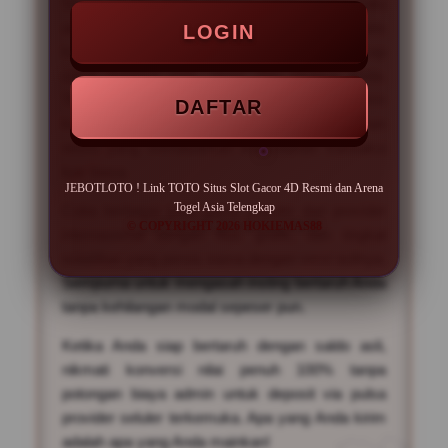
SLOT DEMO hadir sebagai solusi cerdas satu
atap untuk Anda! Kami menyediakan akses gratis
LOGIN
ke ribuan simulator mesin slot online terlengkap
untuk menguji pola, ritme, dan strategi Anda.
Tidak hanya sebagai tempat latihan, platform
DAFTAR
kami juga terintegrasi dengan gerbang taruhan
resmi yang menawarkan kemudahan transaksi
luar biasa.
JEBOTLOTO ! Link TOTO Situs Slot Gacor 4D Resmi dan Arena
Togel Asia Telengkap
Coba berbagai judul game populer dari provider
© COPYRIGHT 2026 HOKIEMAS88
internasional dengan fitur, grafik, dan tingkat
volatilitas yang persis sama dengan versi aslinya.
Sempurna untuk mengasah insting bertaruh Anda
tanpa kehilangan modal sepeser pun.
Ketika Anda siap bertaruh dengan saldo asli,
nikmati konversi nilai penuh 100% tanpa
potongan biaya admin untuk deposit via pulsa
provider seluler terkemuka. Apa yang Anda kirim
adalah apa yang Anda mainkan!