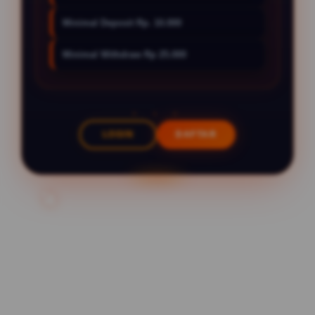
Minimal Deposit Rp. 10.000
Minimal Withdraw Rp 25.000
LOGIN
DAFTAR
Layer Popup Close
JEBOLTOTO: Link Situ
TOTO Slot Gacor Terpercaya
dan Bandar Togel Asia
Terpopuler