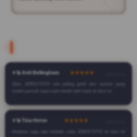
ULASAN TERBARU KOMUNITAS
JEBOLTOTO
Ardi Bellingham
★★★★★
2026-07-18
Situs JEBOLTOTO slot paling gokil dari semua yang
sudah pernah saya main betah dah main di situs ini
Tina Horse
★★★★★
2026-07-12
Awalnya ragu tapi setelah coba JEBOLTOTO di situs ini