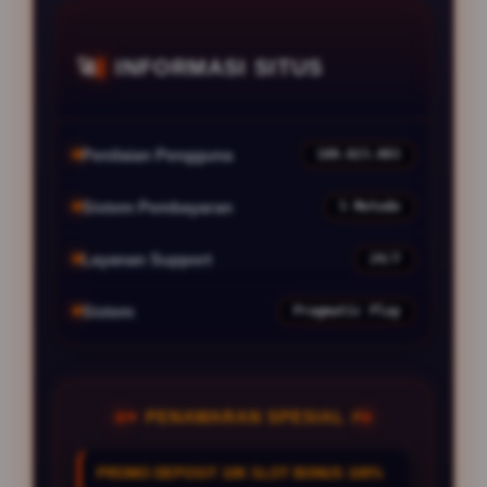
INFORMASI SITUS
Penilaian Pengguna
100.023.003
Sistem Pembayaran
5 Metode
Layanan Support
24/7
Sistem
Pragmatic Play
PENAWARAN SPESIAL
PROMO DEPOSIT 10K SLOT BONUS 100%