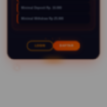
Minimal Deposit Rp. 10.000
Minimal Withdraw Rp 25.000
LOGIN
DAFTAR
Layer Popup Close
JEBOLTOTO: Link Situ
TOTO Slot Gacor Terpercaya
dan Bandar Togel Asia
Terpopuler