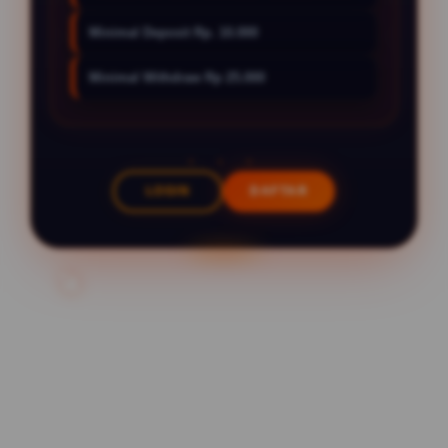
Minimal Deposit Rp. 10.000
Minimal Withdraw Rp 25.000
LOGIN
DAFTAR
Layer Popup Close
JEBOLTOTO: Link Situ
TOTO Slot Gacor Terpercaya
dan Bandar Togel Asia
Terpopuler