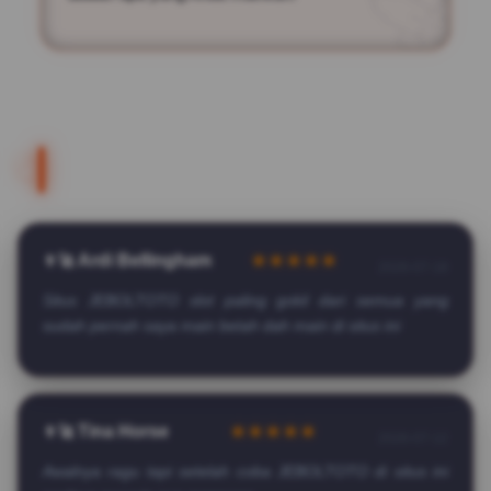
ULASAN TERBARU KOMUNITAS
JEBOLTOTO
Ardi Bellingham
★★★★★
2026-07-18
Situs JEBOLTOTO slot paling gokil dari semua yang
sudah pernah saya main betah dah main di situs ini
Tina Horse
★★★★★
2026-07-12
Awalnya ragu tapi setelah coba JEBOLTOTO di situs ini