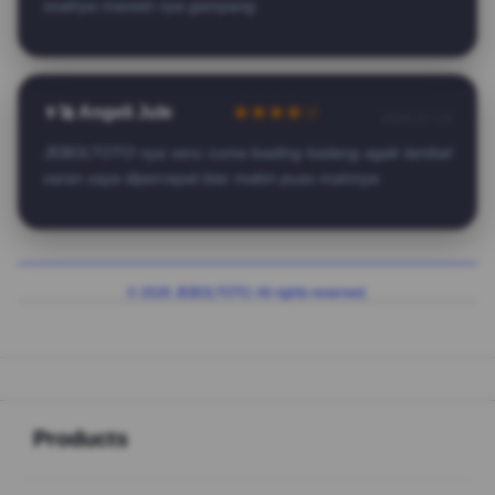
soalnya maxwin nya gampang
Angeli Jule
★★★★☆
2026-07-14
JEBOLTOTO nya seru cuma loading kadang agak lambat
saran saya dipercepat biar makin puas mainnya
© 2026 JEBOLTOTO. All rights reserved.
Buka
Footer Navigation
Products