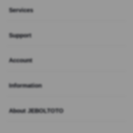
Buka
Services
Buka
Support
Buka
Account
Buka
Information
Buka
About JEBOLTOTO