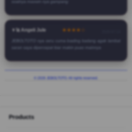
soalnya maxwin nya gampang
Angeli Jule
★★★★☆
2026-07-14
JEBOLTOTO nya seru cuma loading kadang agak lambat
saran saya dipercepat biar makin puas mainnya
© 2026 JEBOLTOTO. All rights reserved.
Buka
Footer Navigation
Products