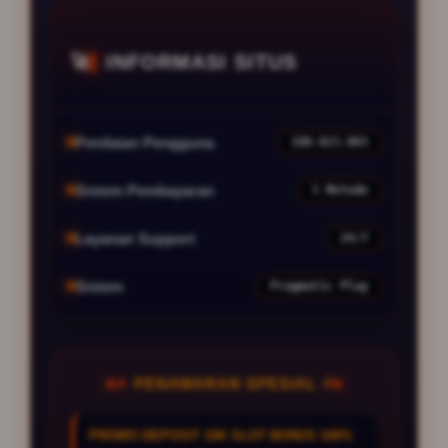
INFORMASI SITUS
Penilaian Pengguna
100.023.003
Sistem Pembayaran
5 Metode
Layanan Support
24/7
Sistem
Pragmatic Play
PENAWARAN SPESIAL
PROMO DEPOSIT 10K SLOT BONUS 100%