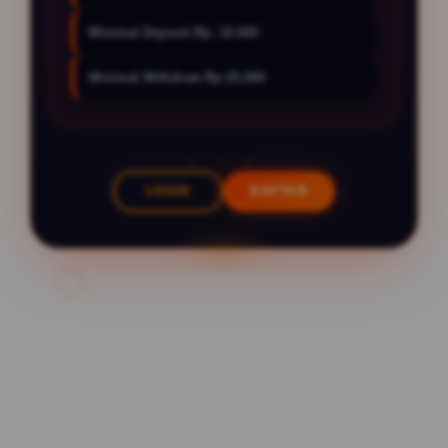
Minimal Deposit Rp. 10.000
Minimal Withdraw Rp 25.000
LOGIN
DAFTAR
Layer Popup Close
JEBOLTOTO: Link Situ
TOTO Slot Gacor Terpercaya
dan Bandar Togel Asia
Terpopuler