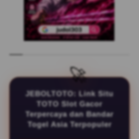
JEBOLTOTO: Link Situ
TOTO Slot Gacor
Terpercaya dan Bandar
Togel Asia Terpopuler