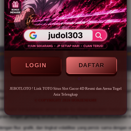
OTO Slot Gacor Terpercay
Terpopuler
ISTEM PEMBAYARAN
LAYANAN SUPPOR
5 Metode
24/7
LOGIN
DAFTAR
JEBOTLOTO ! Link TOTO Situs Slot Gacor 4D Resmi dan Arena Togel
 situs TOTO slot gacor terpercaya. Kami menyediakan pasaran toge
Asia Telengkap
ari!
© COPYRIGHT 2026 HOKIEMAS88
 Kami menyediakan akses gratis ke ribuan simulator mesin slot onl
ntegrasi dengan gerbang taruhan resmi yang menawarkan kemudahan tr
dengan fitur, grafik, dan tingkat volatilitas yang persis sama denga