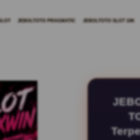
SLOT
JEBOLTOTO PRAGMATIC
JEBOLTOTO SLOT 10K
JEBO
T
Terp