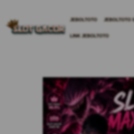
Skip
to
content
JEBOLTOTO
JEBOLTOTO 
LINK JEBOLTOTO
Buka Info Lebih Lanjut