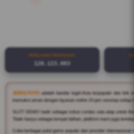
Layer Popup Close
JEBOLTOTO: Link Situ T
PENILAIAN PENGGUNA
S
120.123.003
JEBOLTOTO
adalah bandar togel Asia terpopuler dan link
transaksi aman dengan layanan online 24 jam nonstop setiap h
SLOT DEMO hadir sebagai solusi cerdas satu atap untuk Anda!
Tidak hanya sebagai tempat latihan, platform kami juga teri
Coba berbagai judul game populer dari provider internasional 