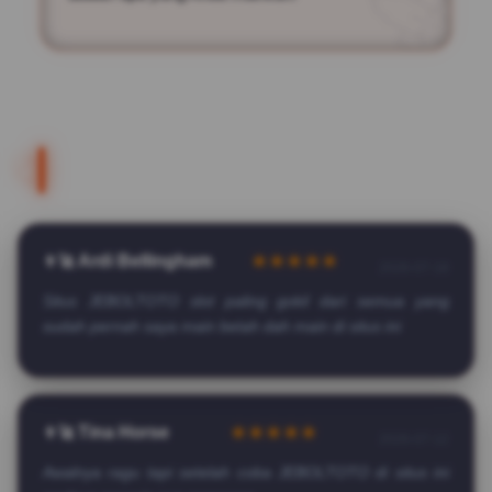
ULASAN TERBARU KOMUNITAS
JEBOLTOTO
Ardi Bellingham
★★★★★
2026-07-18
Situs JEBOLTOTO slot paling gokil dari semua yang
sudah pernah saya main betah dah main di situs ini
Tina Horse
★★★★★
2026-07-12
Awalnya ragu tapi setelah coba JEBOLTOTO di situs ini