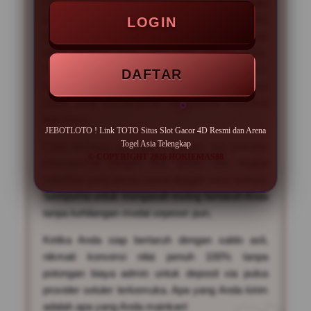
SLOT DEMO hadir sebagai solusi cerdas satu
atap untuk Anda! Kami menyediakan akses gratis
LOGIN
ke ribuan simulator mesin slot online terlengkap
untuk menguji pola, ritme, dan strategi Anda.
Tidak hanya sebagai tempat latihan, platform
DAFTAR
kami juga terintegrasi dengan gerbang taruhan
resmi yang menawarkan kemudahan transaksi
luar biasa.
JEBOTLOTO ! Link TOTO Situs Slot Gacor 4D Resmi dan Arena
Togel Asia Telengkap
Coba berbagai judul game populer dari provider
© COPYRIGHT 2026 HOKIEMAS88
internasional dengan fitur, grafik, dan tingkat
volatilitas yang persis sama dengan versi aslinya.
Sempurna untuk mengasah insting bertaruh Anda
tanpa kehilangan modal sepeser pun.
Ketika Anda siap bertaruh dengan saldo asli,
nikmati konversi nilai penuh 100% tanpa
potongan biaya admin untuk deposit via pulsa
provider seluler terkemuka. Apa yang Anda kirim
adalah apa yang Anda mainkan!