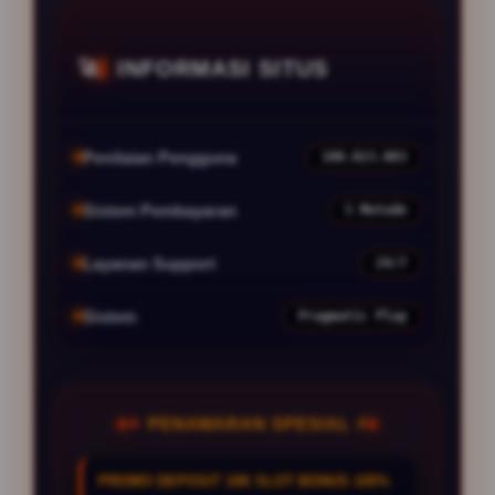
INFORMASI SITUS
Penilaian Pengguna
100.023.003
Sistem Pembayaran
5 Metode
Layanan Support
24/7
Sistem
Pragmatic Play
PENAWARAN SPESIAL
PROMO DEPOSIT 10K SLOT BONUS 100%