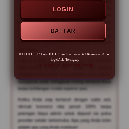
SLOT DEMO hadir sebagai solusi cerdas satu
atap untuk Anda! Kami menyediakan akses gratis
LOGIN
ke ribuan simulator mesin slot online terlengkap
untuk menguji pola, ritme, dan strategi Anda.
Tidak hanya sebagai tempat latihan, platform
DAFTAR
kami juga terintegrasi dengan gerbang taruhan
resmi yang menawarkan kemudahan transaksi
luar biasa.
JEBOTLOTO ! Link TOTO Situs Slot Gacor 4D Resmi dan Arena
Togel Asia Telengkap
Coba berbagai judul game populer dari provider
© COPYRIGHT 2026 HOKIEMAS88
internasional dengan fitur, grafik, dan tingkat
volatilitas yang persis sama dengan versi aslinya.
Sempurna untuk mengasah insting bertaruh Anda
tanpa kehilangan modal sepeser pun.
Ketika Anda siap bertaruh dengan saldo asli,
nikmati konversi nilai penuh 100% tanpa
potongan biaya admin untuk deposit via pulsa
provider seluler terkemuka. Apa yang Anda kirim
adalah apa yang Anda mainkan!