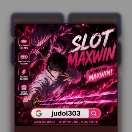
PENILAIAN PENGGUNA
SISTEM PEMBAYARAN
120.123.003
5 Metode
LAYANAN SUPPORT
SISTEM
24/7
Pragmatic Play
JEBOLTOTO
adalah bandar togel Asia terpopuler
dan link situs TOTO slot gacor terpercaya. Kami
menyediakan pasaran togel resmi terlengkap,
game slot online gampang menang, serta
transaksi aman dengan layanan online 24 jam
nonstop setiap hari!