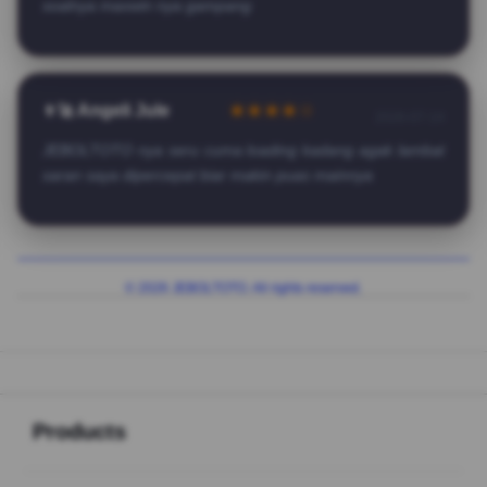
soalnya maxwin nya gampang
Angeli Jule
★★★★☆
2026-07-14
JEBOLTOTO nya seru cuma loading kadang agak lambat
saran saya dipercepat biar makin puas mainnya
© 2026 JEBOLTOTO. All rights reserved.
Buka
Footer Navigation
Products