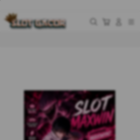
Skip
to
content
Cari
Troli
Login
Navigation
Buka Info Lebih Lanjut