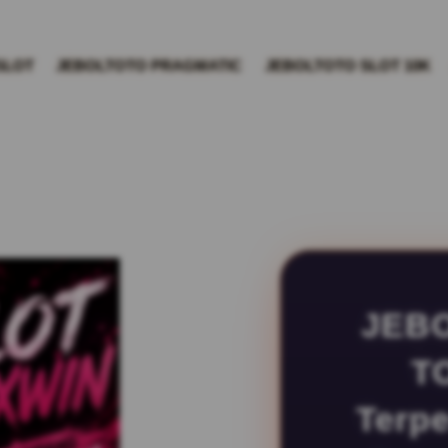
SLOT
JEBOLTOTO PRAGMATIC
JEBOLTOTO SLOT 10K
JEBO
T
Terp