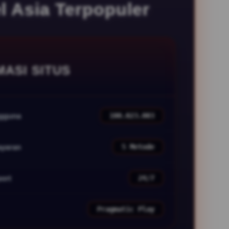
l Asia Terpopuler
MASI SITUS
ngguna
100.023.003
ayaran
5 Metode
ort
24/7
Pragmatic Play