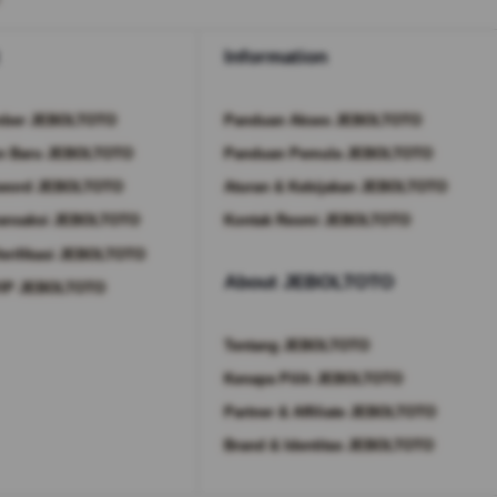
Information
mber JEBOLTOTO
Panduan Akses JEBOLTOTO
un Baru JEBOLTOTO
Panduan Pemula JEBOLTOTO
sword JEBOLTOTO
Aturan & Kebijakan JEBOLTOTO
ransaksi JEBOLTOTO
Kontak Resmi JEBOLTOTO
erifikasi JEBOLTOTO
About JEBOLTOTO
VIP JEBOLTOTO
Tentang JEBOLTOTO
Kenapa Pilih JEBOLTOTO
Partner & Affiliate JEBOLTOTO
Brand & Identitas JEBOLTOTO