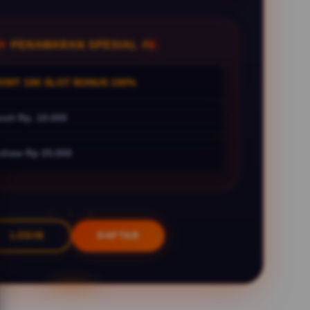
PENAWARAN SPESIAL
SIT 10K SLOT BONUS 100%
sit Rp. 10.000
hdraw Rp 25.000
LOGIN
DAFTAR