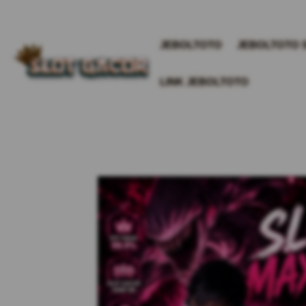
Skip
to
content
JEBOLTOTO
JEBOLTOTO 
LINK JEBOLTOTO
Buka Info Lebih Lanjut