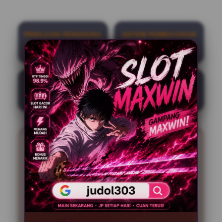
PENILAIAN PENGGUNA
SISTEM PEMBAYARAN
120.123.003
5 Metode
LAYANAN SUPPORT
SISTEM
24/7
Pragmatic Play
JEBOLTOTO
adalah bandar togel Asia terpopuler
dan link situs TOTO slot gacor terpercaya. Kami
menyediakan pasaran togel resmi terlengkap,
game slot online gampang menang, serta
transaksi aman dengan layanan online 24 jam
nonstop setiap hari!