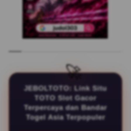
JEBOLTOTO: Link Situ
TOTO Slot Gacor
Terpercaya dan Bandar
Togel Asia Terpopuler