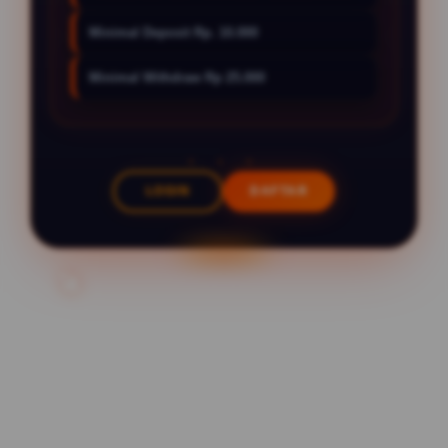
Minimal Deposit Rp. 10.000
Minimal Withdraw Rp 25.000
LOGIN
DAFTAR
Layer Popup Close
JEBOLTOTO: Link Situ
TOTO Slot Gacor Terpercaya
dan Bandar Togel Asia
Terpopuler