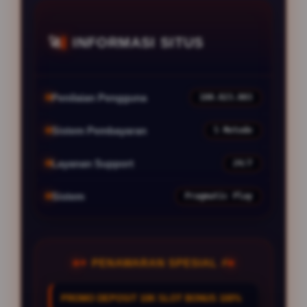
INFORMASI SITUS
Penilaian Pengguna
100.023.003
Sistem Pembayaran
5 Metode
Layanan Support
24/7
Sistem
Pragmatic Play
PENAWARAN SPESIAL
PROMO DEPOSIT 10K SLOT BONUS 100%