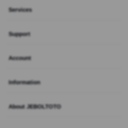
Buka
Services
Buka
Support
Buka
Account
Buka
Information
Buka
About JEBOLTOTO