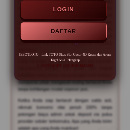
SLOT DEMO hadir sebagai solusi cerdas satu
atap untuk Anda! Kami menyediakan akses gratis
LOGIN
ke ribuan simulator mesin slot online terlengkap
untuk menguji pola, ritme, dan strategi Anda.
Tidak hanya sebagai tempat latihan, platform
DAFTAR
kami juga terintegrasi dengan gerbang taruhan
resmi yang menawarkan kemudahan transaksi
luar biasa.
JEBOTLOTO ! Link TOTO Situs Slot Gacor 4D Resmi dan Arena
Togel Asia Telengkap
Coba berbagai judul game populer dari provider
© COPYRIGHT 2026 HOKIEMAS88
internasional dengan fitur, grafik, dan tingkat
volatilitas yang persis sama dengan versi aslinya.
Sempurna untuk mengasah insting bertaruh Anda
tanpa kehilangan modal sepeser pun.
Ketika Anda siap bertaruh dengan saldo asli,
nikmati konversi nilai penuh 100% tanpa
potongan biaya admin untuk deposit via pulsa
provider seluler terkemuka. Apa yang Anda kirim
adalah apa yang Anda mainkan!