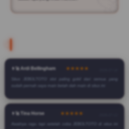
ULASAN TERBARU KOMUNITAS
JEBOLTOTO
Ardi Bellingham
★★★★★
2026-07-18
Situs JEBOLTOTO slot paling gokil dari semua yang
sudah pernah saya main betah dah main di situs ini
Tina Horse
★★★★★
2026-07-12
Awalnya ragu tapi setelah coba JEBOLTOTO di situs ini