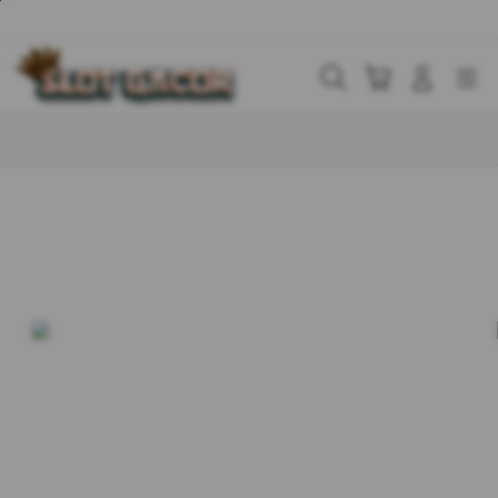
Skip
to
content
Cari
Troli
Login
Navigation
Buka Info Lebih Lanjut