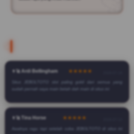
ULASAN TERBARU KOMUNITAS
JEBOLTOTO
Ardi Bellingham
★★★★★
2026-07-18
Situs JEBOLTOTO slot paling gokil dari semua yang
sudah pernah saya main betah dah main di situs ini
Tina Horse
★★★★★
2026-07-12
Awalnya ragu tapi setelah coba JEBOLTOTO di situs ini