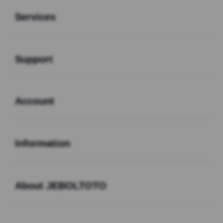
Buka
Services
Buka
Support
Buka
Account
Buka
Information
Buka
About JEBOLTOTO