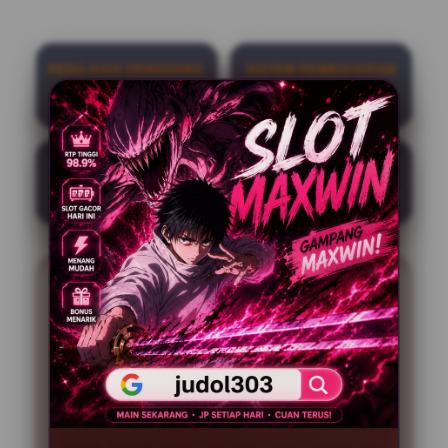
PENILAIAN PENGGUNA
SISTEM PEMBAYARAN
120.123.003
5 Metode
LAYANAN SUPPORT
SISTEM
24/7
Pragmatic Play
JEBOLTOTO
adalah bandar togel Asia terpopuler
dan link situs TOTO slot gacor terpercaya. Kami
menyediakan pasaran togel resmi terlengkap,
game slot online gampang menang, serta
transaksi aman dengan layanan online 24 jam
nonstop setiap hari!