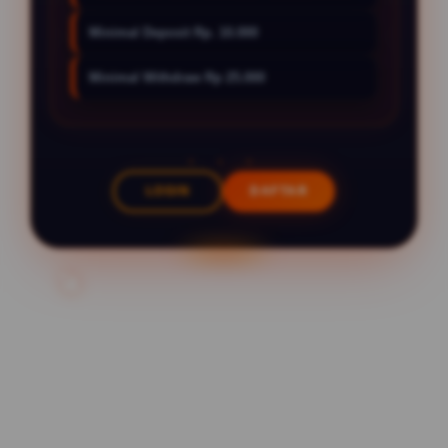
Minimal Deposit Rp. 10.000
Minimal Withdraw Rp 25.000
LOGIN
DAFTAR
Layer Popup Close
JEBOLTOTO: Link Situ
TOTO Slot Gacor Terpercaya
dan Bandar Togel Asia
Terpopuler