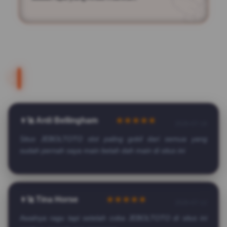
ULASAN TERBARU KOMUNITAS
JEBOLTOTO
Ardi Bellingham
★★★★★
2026-07-18
Situs JEBOLTOTO slot paling gokil dari semua yang
sudah pernah saya main betah dah main di situs ini
Tina Horse
★★★★★
2026-07-12
Awalnya ragu tapi setelah coba JEBOLTOTO di situs ini