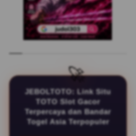
JEBOLTOTO: Link Situ
TOTO Slot Gacor
Terpercaya dan Bandar
Togel Asia Terpopuler