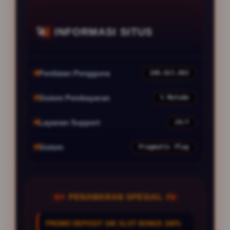
INFORMASI SITUS
Penilaian Pengguna
100.023.003
Sistem Pembayaran
5 Metode
Layanan Support
24/7
Sistem
Pragmatic Play
PENAWARAN SPESIAL
PROMO DEPOSIT 10K SLOT BONUS 100%